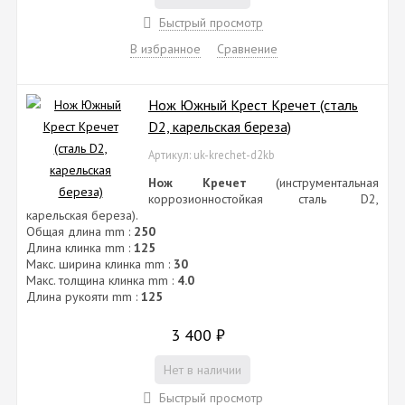
Быстрый просмотр
В избранное
Сравнение
Нож Южный Крест Кречет (сталь
D2, карельская береза)
Артикул: uk-krechet-d2kb
Нож Кречет
(инструментальная
коррозионностойкая сталь D2,
карельская береза).
Общая длина mm :
250
Длина клинка mm :
125
Макс. ширина клинка mm :
30
Макс. толщина клинка mm :
4.0
Длина рукояти mm :
125
3 400
₽
Нет в наличии
Быстрый просмотр