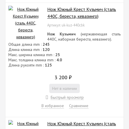
Нож Южный Крест Кузьмич (сталь
440C, береста, кевазинго)
Артикул: uk-kuz-440cbk
Нож Кузьмич
(нержавеющая сталь
440C, наборная береста, кевазинго).
Общая длина mm :
245
Длина клинка mm :
120
Макс. ширина клинка mm :
25
Макс. толщина клинка mm :
4.0
Длина рукояти mm :
125
3 200
₽
Нет в наличии
Быстрый просмотр
В избранное
Сравнение
Нож Южный Крест Кузьмич (сталь