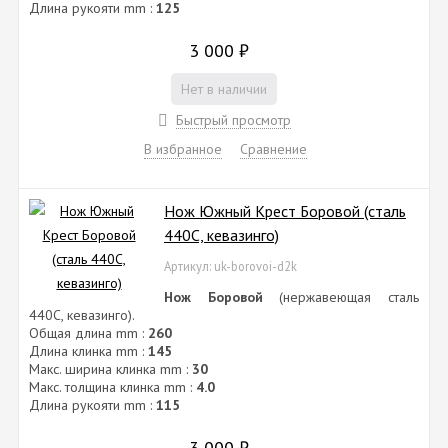
Длина рукояти mm :
это, самым благоприятным образом сказывается на рабочих
125
качествах
ножей Южный Крест
при их длительном
использовании в самых агрессивных условиях. Все
ножи
3 000
₽
Южный Крест
прошли экспертизу в ЭКЦ МВД РФ, имеют
сертификат Госстандарта РФ, не являются холодным оружием,
Нет в наличии
не требуют специального разрешения на продажу или ношение
Быстрый просмотр
на всей территории РФ.
Примечание
: гарантия от производственных дефектов
10 лет
со
В избранное
Сравнение
дня покупки (на все
ножи Южный Крест
).
Нож Южный Крест Боровой (сталь
440C, кевазинго)
Артикул: uk-borovoi-d2k
Нож Боровой
(нержавеющая сталь
440C, кевазинго).
Общая длина mm :
260
Длина клинка mm :
145
Макс. ширина клинка mm :
30
Макс. толщина клинка mm :
4.0
Длина рукояти mm :
115
3 000
₽