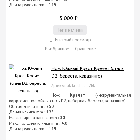
Длина рукояти mm :
125
3 000
₽
Нет в наличии
Быстрый просмотр
В избранное
Сравнение
Нож Южный Крест Кречет (сталь
D2, береста, кевазинго)
Артикул: uk-krechet-d2bk
Нож Кречет
(инструментальная
коррозионностойкая сталь D2, наборная береста, кевазинго).
Общая длина mm :
250
Длина клинка mm :
125
Макс. ширина клинка mm :
30
Макс. толщина клинка mm :
4.0
Длина рукояти mm :
125