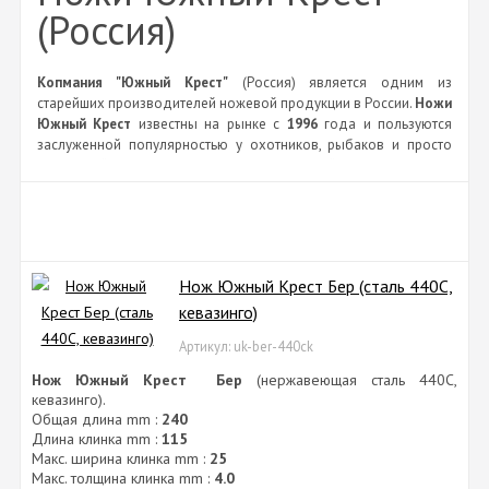
(Россия)
Копмания "Южный Крест"
(Россия) является одним из
старейших производителей ножевой продукции в России.
Ножи
Южный Крест
известны на рынке с
1996
года и пользуются
заслуженной популярностью у охотников, рыбаков и просто
любителей активного отдыха. Основной ассортимент -
небольшой модельный ряд
охотничьих
,
туристических
,
разделочных
и
шкуросъемных
ножей
высокого качества
! (В
настоящее время)
клинки ножей Южный Крест
изготавливаются из нержавеющей стали
440C
(Австрия) и
инструментальной стали
D2
(Австрия). После закалки и снятия
Нож Южный Крест Бер (сталь 440C,
напряжения с металла (отпуска),
клинки
имеют твердость
60
HRC
. Такая твердость обеспечивают большой запас прочности
кевазинго)
клинка
при его высокой упругости,
клинок
долго держит
Артикул: uk-ber-440ck
заточку. Для изготовления рукоятей
ножей Южный Крест
используются ценные породы дерева - венге, бубинго,
Нож Южный Крест Бер
(нержавеющая сталь 440C,
кевазинго, карельская береза, наборная береста (вся
кевазинго).
древесина с многокомпонентной пропиткой и не чувствительна
Общая длина mm :
240
к влаге и загрязнениям). Ножны для
ножей Южный Крест
Длина клинка mm :
115
изготавливаются из натуральной кожи и пропитываются
Макс. ширина клинка mm :
25
специальным составом для защиты от влаги и загрязнений. Все
Макс. толщина клинка mm :
4.0