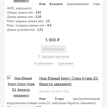
Нож Кузьмич
(нержавеющая сталь
440C, кевазинго).
Общая длина mm :
245
Длина клинка mm :
120
Макс. ширина клинка mm :
25
Макс. толщина клинка mm :
4.0
Длина рукояти mm :
125
3 000
₽
Нет в наличии
Быстрый просмотр
В избранное
Сравнение
Нож Южный Крест Стерх (сталь D2,
береста, кевазинго)
Артикул: uk-sterh-d2bk
Нож Стерх
(инструментальная
коррозионностойкая сталь D2, наборная береста, кевазинго).