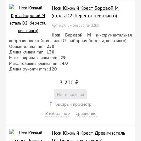
Нож Южный Крест Боровой М
(сталь D2, береста, кевазинго)
Артикул: uk-borovoim-d2bk
Нож Боровой М
(инструментальная
коррозионностойкая сталь D2, наборная береста, кевазинго).
Общая длина mm :
250
Длина клинка mm :
130
Макс. ширина клинка mm :
29
Макс. толщина клинка mm :
4.0
Длина рукояти mm :
120
3 200
₽
Нет в наличии
Быстрый просмотр
В избранное
Сравнение
Нож Южный Крест Древич (сталь
D2, береста, кевазинго)