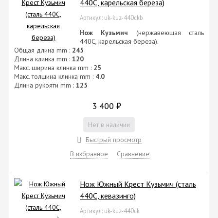
440C, карельская береза)
Артикул: uk-kuz-440ckb
Нож Кузьмич
(нержавеющая сталь
440C, карельская береза).
Общая длина mm :
245
Длина клинка mm :
120
Макс. ширина клинка mm :
25
Макс. толщина клинка mm :
4.0
Длина рукояти mm :
125
3 400
₽
Нет в наличии
Быстрый просмотр
В избранное
Сравнение
Нож Южный Крест Кузьмич (сталь
440C, кевазинго)
Артикул: uk-kuz-440ck