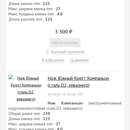
Длина клинка mm :
125
Макс. ширина клинка mm :
27
Макс. толщина клинка mm :
4.0
Длина рукояти mm :
125
3 300
₽
Нет в наличии
Быстрый просмотр
В избранное
Сравнение
Нож Южный Крест Компаньон
(сталь D2, кевазинго)
Артикул: uk-komp-d2k
Нож Компаньон
(инструментальная
коррозионностойкая сталь D2, кевазинго).
Общая длина mm :
250
Длина клинка mm :
125
Макс. ширина клинка mm :
27
Макс. толщина клинка mm :
4.0