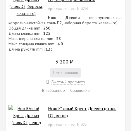
Артикул: uk-drevich-d2bk
Нож Древич
(инструментальная
коррозионностойкая сталь D2, наборная береста, кевазинго).
Общая длина mm :
250
Длина клинка mm :
125
Макс. ширина клинка mm :
28
Макс. толщина клинка mm :
4.0
Длина рукояти mm :
125
3 200
₽
Нет в наличии
Быстрый просмотр
В избранное
Сравнение
Нож Южный Крест Древич (сталь
D2, венге)
Артикул: uk-drevich-d2v