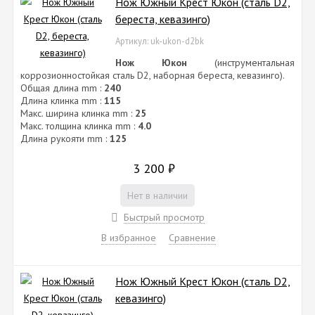
Нож Южный Крест Юкон (сталь D2,
береста, кевазинго)
Артикул: uk-ukon-d2bk
Нож Юкон
(инструментальная
коррозионностойкая сталь D2, наборная береста, кевазинго).
Общая длина mm :
240
Длина клинка mm :
115
Макс. ширина клинка mm :
25
Макс. толщина клинка mm :
4.0
Длина рукояти mm :
125
3 200
₽
Нет в наличии
Быстрый просмотр
В избранное
Сравнение
Нож Южный Крест Юкон (сталь D2,
кевазинго)