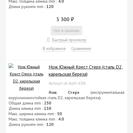
Макс. толщина клинка mm :
4.0
Длина рукояти mm :
120
3 300
₽
Нет в наличии
Быстрый просмотр
В избранное
Сравнение
Нож Южный Крест Стерх (сталь D2,
карельская береза)
Артикул: uk-sterh-d2kb
Нож Стерх
(инструментальная
коррозионностойкая сталь D2, карельская береза).
Общая длина mm :
250
Длина клинка mm :
130
Макс. ширина клинка mm :
30
Макс. толщина клинка mm :
4.0
Длина рукояти mm :
120