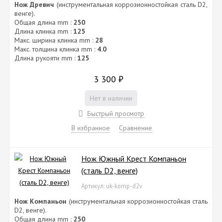
Нож Древич
(инструментальная коррозионностойкая сталь D2,
венге).
Общая длина mm :
250
Длина клинка mm :
125
Макс. ширина клинка mm :
28
Макс. толщина клинка mm :
4.0
Длина рукояти mm :
125
3 300
₽
Нет в наличии
Быстрый просмотр
В избранное
Сравнение
Нож Южный Крест Компаньон
(сталь D2, венге)
Артикул: uk-komp-d2v
Нож Компаньон
(инструментальная коррозионностойкая сталь
D2, венге).
Общая длина mm :
250