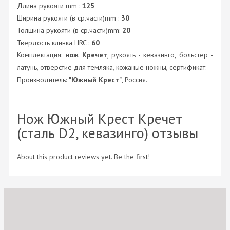
Длина рукояти mm :
125
Ширина рукояти (в ср.части)mm :
30
Толщина рукояти (в ср.части)mm:
20
Твердость клинка HRC :
60
Комплектация:
нож Кречет
, рукоять - кевазинго, больстер -
латунь, отверстие для темляка, кожаные ножны, сертификат.
Производитель:
"Южный Крест"
, Россия.
Нож Южный Крест Кречет
(сталь D2, кевазинго) отзывы
About this product reviews yet. Be the first!