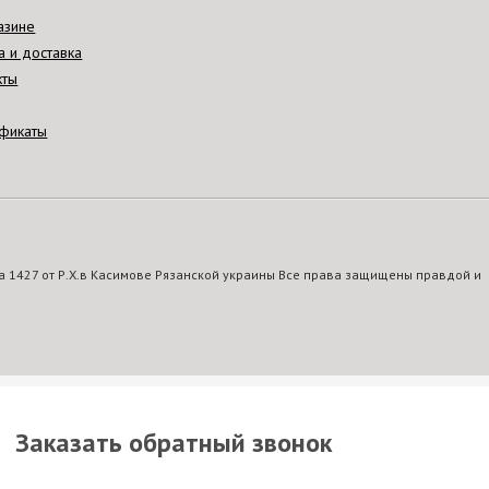
азине
а и доставка
кты
фикаты
 1427 от Р.Х.в Касимове Рязанской украины Все права защищены правдой и
Заказать обратный звонок