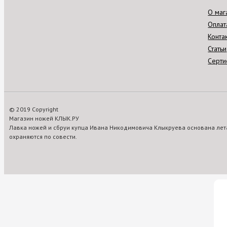
О маг
Оплат
Конта
Статьи
Серти
© 2019 Copyright
Магазин ножей КЛЫК.РУ
Лавка ножей и сбруи купца Ивана Никодимовича Клыкруева основана лета
охраняются по совести.