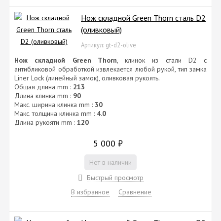
Нож складной Green Thorn сталь D2
(оливковый)
Артикул: gt-d2-olive
Нож складной Green Thorn
, клинок из cтали D2 с
антибликовой обработкой извлекается любой рукой, тип замка
Liner Lock (линейный замок), оливковая рукоять.
Общая длина mm :
213
Длина клинка mm :
90
Макс. ширина клинка mm :
30
Макс. толщина клинка mm :
4.0
Длина рукояти mm :
120
5 000
₽
Нет в наличии
Быстрый просмотр
В избранное
Сравнение