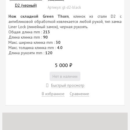
Артикул: gt-d2-black
Нож складной Green Thorn
, клинок из cтали D2 с
антибликовой обработкой извлекается любой рукой, тип замка
Liner Lock (линейный замок), черная рукоять.
Общая длина mm :
213
Длина клинка mm :
90
Макс. ширина клинка mm :
30
Макс. толщина клинка mm :
4.0
Длина рукояти mm :
120
5 000
₽
Нет в наличии
Быстрый просмотр
В избранное
Сравнение