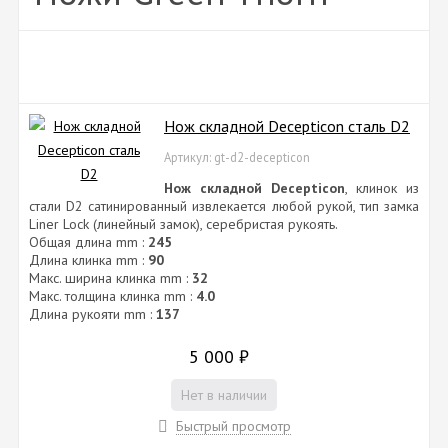
Нож складной Decepticon сталь D2
Артикул: gt-d2-decepticon
Нож складной Decepticon
, клинок из
cтали D2 сатинированный извлекается любой рукой, тип замка
Liner Lock (линейный замок), серебристая рукоять.
Общая длина mm :
245
Длина клинка mm :
90
Макс. ширина клинка mm :
32
Макс. толщина клинка mm :
4.0
Длина рукояти mm :
137
5 000
₽
Нет в наличии
Быстрый просмотр