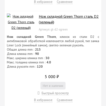
В избранное
Сравнение
Нож складной Green Thorn сталь D2
(зеленый)
Артикул: gt-d2-sgreen
Нож складной Green Thorn
, клинок из cтали D2 с
антибликовой обработкой извлекается любой рукой, тип замка
Liner Lock (линейный замок), светло-зеленая рукоять.
Общая длина mm :
213
Длина клинка mm :
90
Макс. ширина клинка mm :
30
Макс. толщина клинка mm :
4.0
Длина рукояти mm :
120
5 000
₽
Нет в наличии
Быстрый просмотр
В избранное
Сравнение