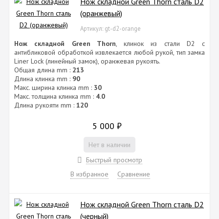
Нож складной Green Thorn сталь D2
(оранжевый)
Артикул: gt-d2-orange
Нож складной Green Thorn
, клинок из cтали D2 с
антибликовой обработкой извлекается любой рукой, тип замка
Liner Lock (линейный замок), оранжевая рукоять.
Общая длина mm :
213
Длина клинка mm :
90
Макс. ширина клинка mm :
30
Макс. толщина клинка mm :
4.0
Длина рукояти mm :
120
5 000
₽
Нет в наличии
Быстрый просмотр
В избранное
Сравнение
Нож складной Green Thorn сталь D2
(черный)