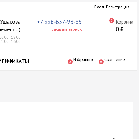
Вход
Регистрация
а Ушакова
+7 996-657-93-85
0
Корзина
0
₽
ременно)
Заказать звонок
10:00 - 18:00
11:00 - 16:00
Избранные
Сравнение
РТИФИКАТЫ
0
0