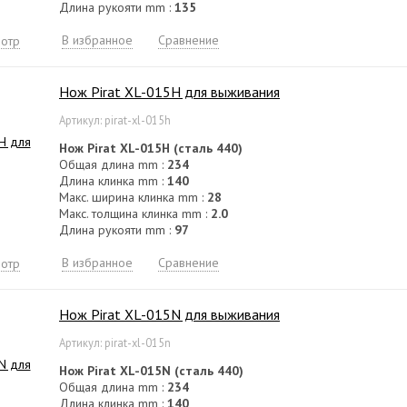
Длина рукояти mm :
135
В избранное
Сравнение
отр
Нож Pirat XL-015H для выживания
Артикул: pirat-xl-015h
Нож Pirat XL-015H (сталь 440)
Общая длина mm :
234
Длина клинка mm :
140
Макс. ширина клинка mm :
28
Макс. толщина клинка mm :
2.0
Длина рукояти mm :
97
В избранное
Сравнение
отр
Нож Pirat XL-015N для выживания
Артикул: pirat-xl-015n
Нож Pirat XL-015N (сталь 440)
Общая длина mm :
234
Длина клинка mm :
140