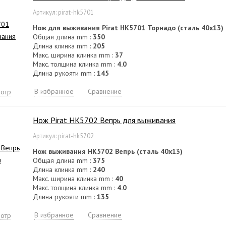
Артикул: pirat-hk5701
Нож для выживания Pirat HK5701 Торнадо (сталь 40х13)
Общая длина mm :
350
Длина клинка mm :
205
Макс. ширина клинка mm :
37
Макс. толщина клинка mm :
4.0
Длина рукояти mm :
145
В избранное
Сравнение
отр
Нож Pirat HK5702 Вепрь для выживания
Артикул: pirat-hk5702
Нож выживания HK5702 Вепрь (сталь 40х13)
Общая длина mm :
375
Длина клинка mm :
240
Макс. ширина клинка mm :
40
Макс. толщина клинка mm :
4.0
Длина рукояти mm :
135
В избранное
Сравнение
отр