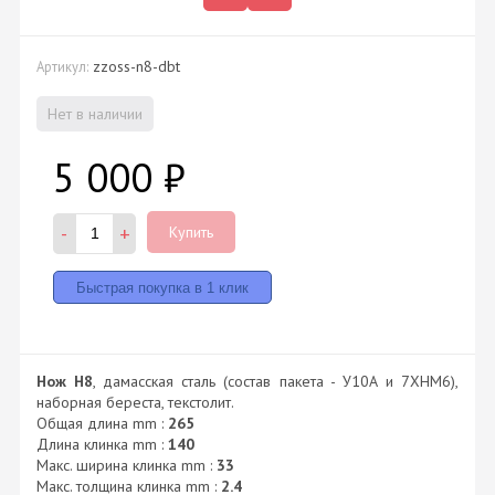
zzoss-n8-dbt
Артикул:
Нет в наличии
5 000
₽
-
+
Купить
Нож Н8
, дамасская сталь (состав пакета - У10А и 7ХНМ6),
наборная береста, текстолит.
Общая длина mm :
265
Длина клинка mm :
140
Макс. ширина клинка mm :
33
Макс. толщина клинка mm :
2.4