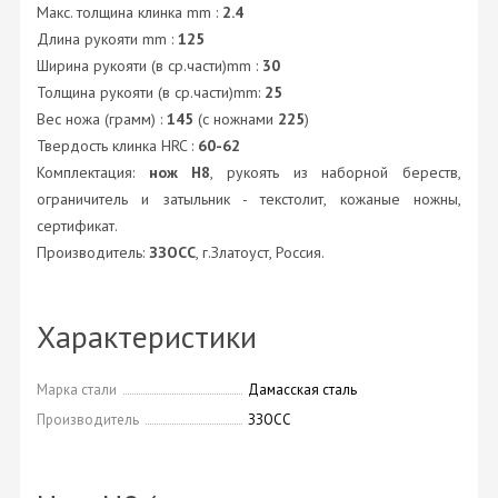
Макс. толщина клинка mm :
2.4
Длина рукояти mm :
125
Ширина рукояти (в ср.части)mm :
30
Толщина рукояти (в ср.части)mm:
25
Вес ножа (грамм) :
145
(с ножнами
225
)
Твердость клинка HRC :
60-62
Комплектация:
нож Н8
, рукоять из наборной береств,
ограничитель и затыльник - текстолит, кожаные ножны,
сертификат.
Производитель:
ЗЗОСС
, г.Златоуст, Россия.
Характеристики
Марка стали
Дамасская сталь
Производитель
ЗЗОСС