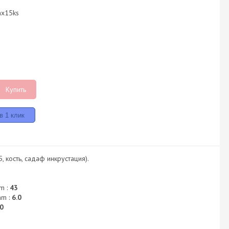
hx15ks
Купить
, кость, садаф инкрустация).
m :
43
mm :
6.0
0