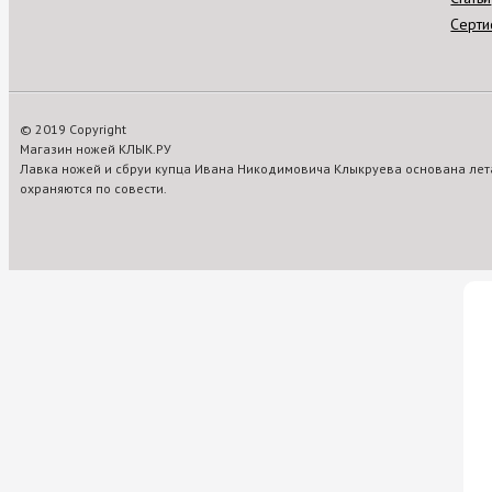
Серти
© 2019 Copyright
Магазин ножей КЛЫК.РУ
Лавка ножей и сбруи купца Ивана Никодимовича Клыкруева основана лета
охраняются по совести.