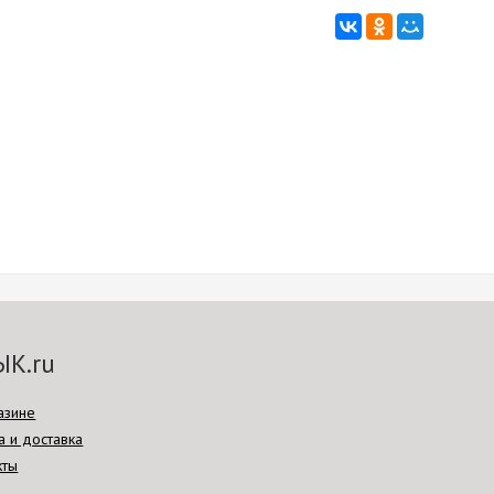
ЫК.ru
азине
а и доставка
кты