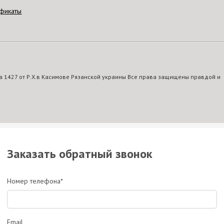
фикаты
 1427 от Р.Х.в Касимове Рязанской украины Все права защищены правдой и
Заказать обратный звонок
Номер телефона*
Email