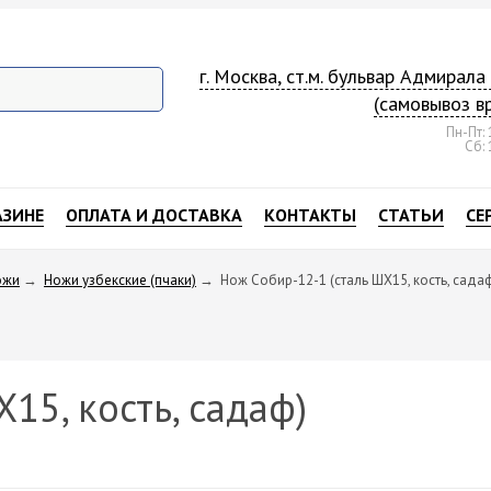
г. Москва, ст.м. бульвар Адмирал
(самовывоз в
Пн-Пт: 
Сб: 
АЗИНЕ
ОПЛАТА И ДОСТАВКА
КОНТАКТЫ
СТАТЬИ
СЕ
ожи
→
Ножи узбекские (пчаки)
→
Нож Собир-12-1 (сталь ШХ15, кость, сада
15, кость, садаф)