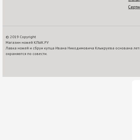
Серти
© 2019 Copyright
Магазин ножей КЛЫК.РУ
Лавка ножей и сбруи купца Ивана Никодимовича Клыкруева основана лета
охраняются по совести.