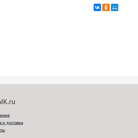
ЫК.ru
азине
а и доставка
кты