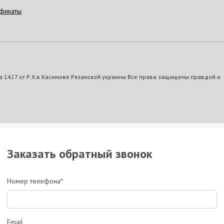
фикаты
 1427 от Р.Х.в Касимове Рязанской украины Все права защищены правдой и
Заказать обратный звонок
Номер телефона*
Email