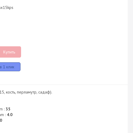
shx15kps
Купить
5, кость, перламутр, садаф).
m :
35
mm :
4.0
0