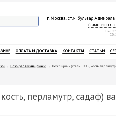
г. Москва, ст.м. бульвар Адмирал
(самовывоз в
Пн-Пт: 
Сб: 
АЗИНЕ
ОПЛАТА И ДОСТАВКА
КОНТАКТЫ
СТАТЬИ
СЕ
ожи
→
Ножи узбекские (пчаки)
→
Нож Чирчик (сталь ШХ15, кость, перламутр
кость, перламутр, садаф) в