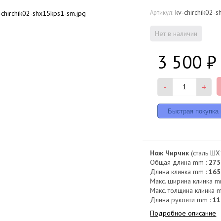
kv-chirchik02-
Артикул:
Нет в наличии
3 500
₽
-
+
Нож Чирчик
(сталь ШХ1
Общая длина mm :
275
Длина клинка mm :
165
Макс. ширина клинка m
Макс. толщина клинка 
Длина рукояти mm :
11
Подробное описание