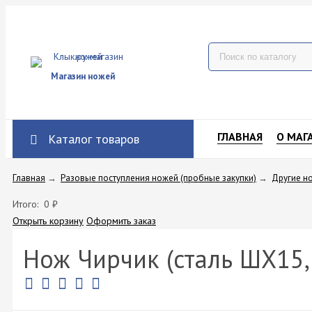
Магазин ножей
ГЛАВНАЯ
О МАГ
Каталог товаров
Главная
→
Разовые поступления ножей (пробные закупки)
→
Другие н
Итого:
0
₽
Открыть корзину
Оформить заказ
Нож Чирчик (сталь ШХ15, 