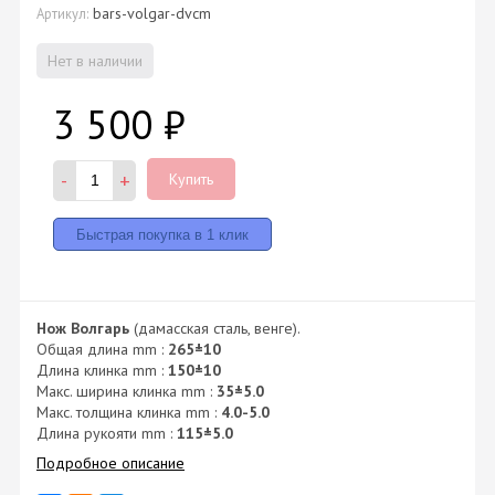
bars-volgar-dvcm
Артикул:
Нет в наличии
3 500
₽
-
+
Купить
Нож Волгарь
(дамасская сталь, венге).
Общая длина mm :
265±10
Длина клинка mm :
150±10
Макс. ширина клинка mm :
35±5.0
Макс. толщина клинка mm :
4.0-5.0
Длина рукояти mm :
115±5.0
Подробное описание