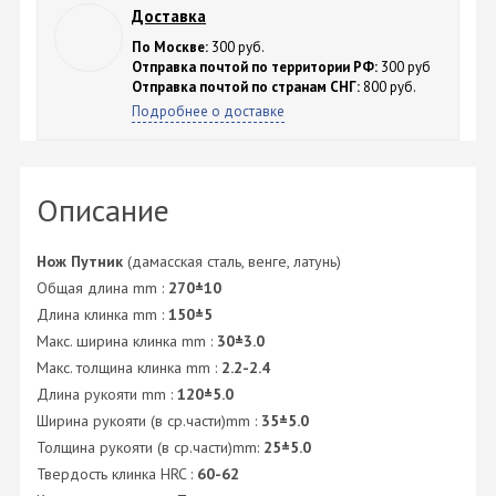
Доставка
По Москве:
300 руб.
Отправка почтой по территории РФ:
300 руб
Отправка почтой по странам СНГ:
800 руб.
Подробнее о доставке
Описание
Нож Путник
(дамасская сталь, венге, латунь)
Общая длина mm :
270±10
Длина клинка mm :
150±5
Макс. ширина клинка mm :
30±3.0
Макс. толщина клинка mm :
2.2-2.4
Длина рукояти mm :
120±5.0
Ширина рукояти (в ср.части)mm :
35±5.0
Толщина рукояти (в ср.части)mm:
25±5.0
Твердость клинка HRC :
60-62