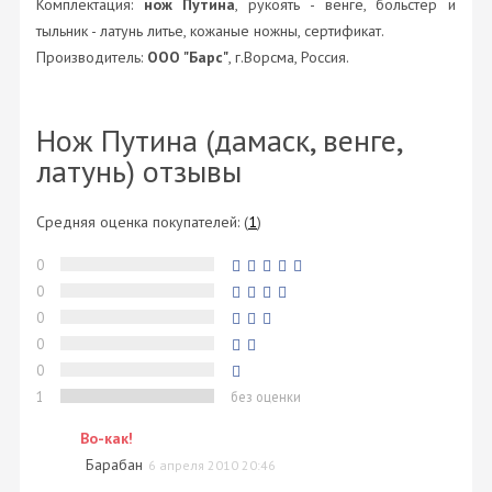
Комплектация:
нож Путина
, рукоять - венге, больстер и
тыльник - латунь литье, кожаные ножны, сертификат.
Производитель:
ООО "Барс"
, г.Ворсма, Россия.
Нож Путина (дамаск, венге,
латунь) отзывы
Средняя оценка покупателей:
(
1
)
0
0
0
0
0
1
без оценки
Во-как!
Барабан
6 апреля 2010 20:46