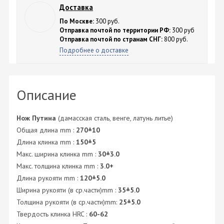
Доставка
По Москве:
300 руб.
Отправка почтой по территории РФ:
300 руб
Отправка почтой по странам СНГ:
800 руб.
Подробнее о доставке
Описание
Нож Путина
(дамасская сталь, венге, латунь литье)
Общая длина mm :
270±10
Длина клинка mm :
150±5
Макс. ширина клинка mm :
30±3.0
Макс. толщина клинка mm :
3.0+
Длина рукояти mm :
120±5.0
Ширина рукояти (в ср.части)mm :
35±5.0
Толщина рукояти (в ср.части)mm:
25±5.0
Твердость клинка HRC :
60-62