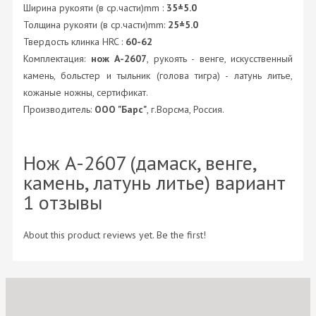
Ширина рукояти (в ср.части)mm :
35±5.0
Толщина рукояти (в ср.части)mm:
25±5.0
Твердость клинка HRC :
60-62
Комплектация:
нож А-2607
, рукоять - венге, искусственный
камень, больстер и тыльник (голова тигра) - латунь литье,
кожаные ножны, сертификат.
Производитель:
ООО "Барс"
, г.Ворсма, Россия.
Нож А-2607 (дамаск, венге,
камень, латунь литье) вариант
1 отзывы
About this product reviews yet. Be the first!