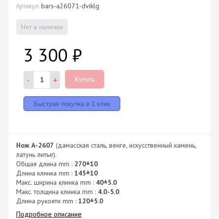
bars-a26071-dviklg
Артикул:
Нет в наличии
3 300
₽
-
+
Купить
Нож А-2607
(дамасская сталь, венге, искусственный камень,
латунь литье).
Общая длина mm :
270±10
Длина клинка mm :
145±10
Макс. ширина клинка mm :
40±5.0
Макс. толщина клинка mm :
4.0-5.0
Длина рукояти mm :
120±5.0
Подробное описание