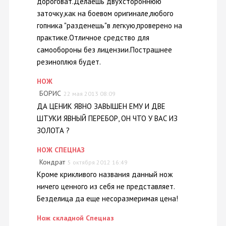
дороговат.Делаешь двухстороннюю
заточку,как на боевом оригинале,любого
гопника "разденешь"в легкую,проверено на
практике.Отличное средство для
самообороны без лицензии.Пострашнее
резиноплюя будет.
НОЖ
БОРИС
22 мая 2013 08:09
ДА ЦЕНИК ЯВНО ЗАВЫШЕН ЕМУ И ДВЕ
ШТУКИ ЯВНЫЙ ПЕРЕБОР, ОН ЧТО У ВАС ИЗ
ЗОЛОТА ?
НОЖ СПЕЦНАЗ
Кондрат
5 октября 2012 16:49
Кроме крикливого названия данный нож
ничего ценного из себя не представляет.
Безделица да еще несоразмеримая цена!
Нож складной Спецназ