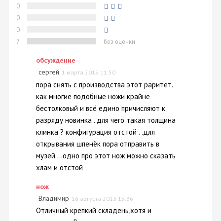
0
0
0
7
без оценки
обсуждение
сергей
1 марта 2015 11:50
пора снять с производства этот раритет.
как многие подобные ножи крайне
бестолковый и всё едино причисляют к
разряду новинка . для чего такая толщина
клинка ? конфигурация отстой . .для
открывания шпенёк пора отправить в
музей....одно про этот нож можно сказать
хлам и отстой
нож
Владимир
16 августа 2013 15:36
Отличный крепкий складень,хотя и