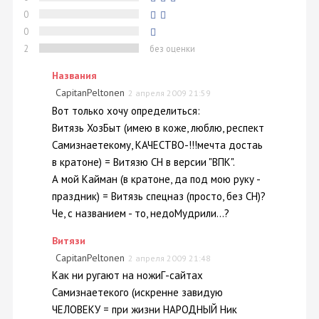
0
0
2
без оценки
Названия
CapitanPeltonen
2 апреля 2009 21:59
Вот только хочу определиться:
Витязь ХозБыт (имею в коже, люблю, респект
Самизнаетекому, КАЧЕСТВО-!!!мечта достаь
в кратоне) = Витязю СН в версии "ВПК".
А мой Кайман (в кратоне, да под мою руку -
праздник) = Витязь спецназ (просто, без СН)?
Че, с названием - то, недоМудрили...?
Витязи
CapitanPeltonen
2 апреля 2009 21:48
Как ни ругают на ножиГ-сайтах
Самизнаетекого (искренне завидую
ЧЕЛОВЕКУ = при жизни НАРОДНЫЙ Ник