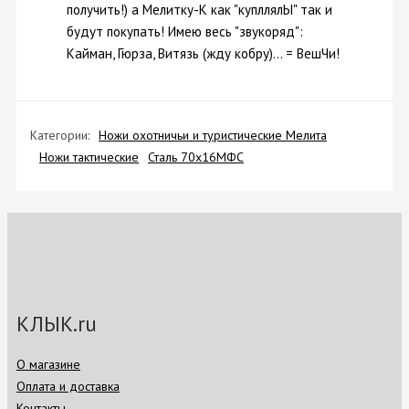
получить!) а Мелитку-К как "купллялЫ" так и
будут покупать! Имею весь "звукоряд":
Кайман, Гюрза, Витязь (жду кобру)... = ВешЧи!
Категории:
Ножи охотничьи и туристические Мелита
Ножи тактические
Сталь 70х16МФС
КЛЫК.ru
О магазине
Оплата и доставка
Контакты