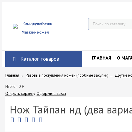
Магазин ножей
ГЛАВНАЯ
О МАГ
Каталог товаров
Главная
→
Разовые поступления ножей (пробные закупки)
→
Другие н
Итого:
0
₽
Открыть корзину
Оформить заказ
Нож Тайпан нд (два вари