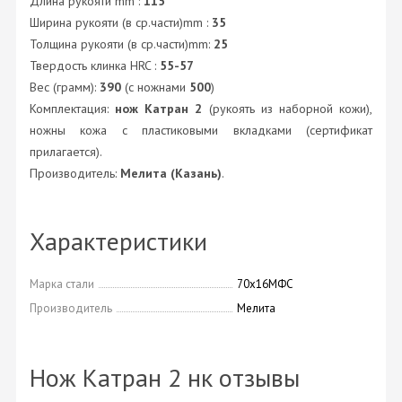
Длина рукояти mm :
115
Ширина рукояти (в ср.части)mm :
35
Толщина рукояти (в ср.части)mm:
25
Твердость клинка HRC :
55-57
Вес (грамм):
390
(с ножнами
500
)
Комплектация:
нож Катран 2
(рукоять из наборной кожи),
ножны кожа с пластиковыми вкладками (сертификат
прилагается).
Производитель:
Мелита (Казань)
.
Характеристики
Марка стали
70х16МФС
Производитель
Мелита
Нож Катран 2 нк отзывы