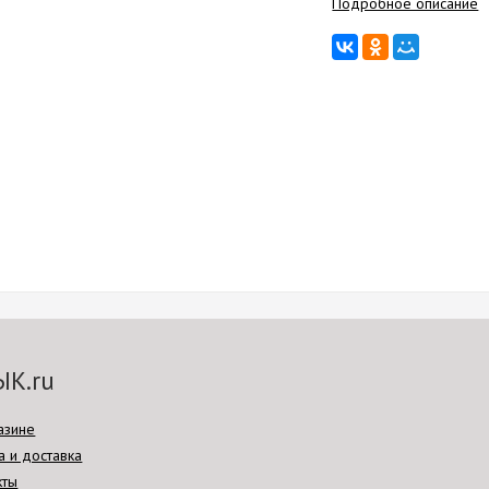
Подробное описание
ЫК.ru
азине
а и доставка
кты