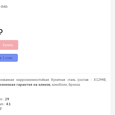
-lbkb
₽
Купить
ированная коррозионностойкая булатная сталь (состав - Х12МФ,
изненная гарантия на клинок
, кокоболо, бронза.
m :
29
mm :
4.1
7