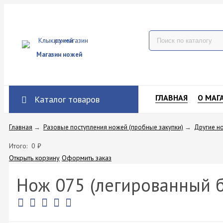
Магазин ножей
ГЛАВНАЯ
О МАГ
Каталог товаров
Главная
→
Разовые поступления ножей (пробные закупки)
→
Другие н
Итого:
0
₽
Открыть корзину
Оформить заказ
Нож 075 (легированный б