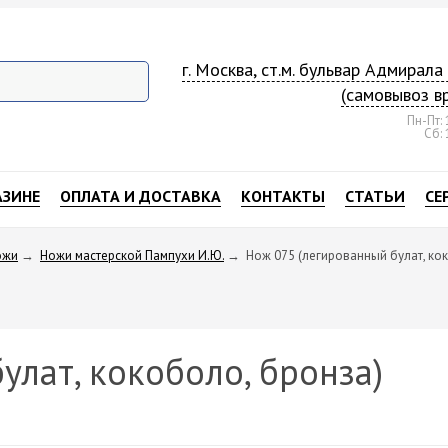
г. Москва, ст.м. бульвар Адмирал
(самовывоз в
Пн-Пт: 
Сб: 
АЗИНЕ
ОПЛАТА И ДОСТАВКА
КОНТАКТЫ
СТАТЬИ
СЕ
ожи
→
Ножи мастерской Пампухи И.Ю.
→
Нож 075 (легированный булат, ко
улат, кокоболо, бронза)