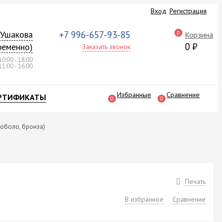
Вход
Регистрация
а Ушакова
+7 996-657-93-85
0
Корзина
0
₽
ременно)
Заказать звонок
10:00 - 18:00
11:00 - 16:00
Избранные
Сравнение
РТИФИКАТЫ
0
0
коболо, бронза)
Печать
В избранное
Сравнение