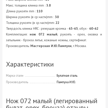
Макс. толщина клинка mm :
3.8
Длина рукояти mm :
110
Ширина рукояти (в ср.части)mm :
30
Толщина рукояти (в ср.части)mm:
22
Твердость клинка HRC : режущая кромка -
63-65
, обух -
60-62
Комплектация:
нож 072 малый
, рукоять - орех, оковка и
затыльник - бронза литье, кожаные ножны, сертификат.
Производитель:
Мастерская И.Ю.Пампухи
, г.Москва.
Характеристики
Марка стали
Булатная сталь
Производитель
Пампуха И.Ю.
Нож 072 малый (легированный
булат, орех, бронза) отзывы