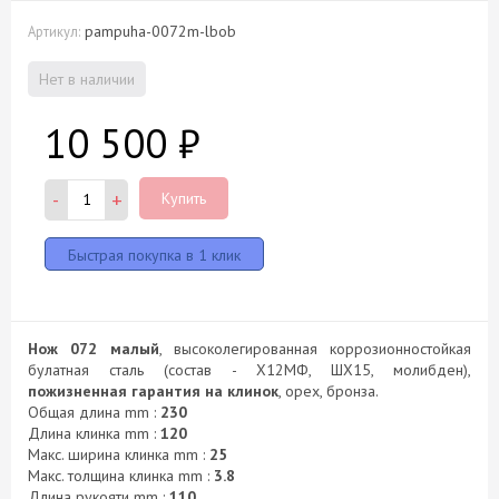
pampuha-0072m-lbob
Артикул:
Нет в наличии
10 500
₽
-
+
Купить
Нож 072 малый
, высоколегированная коррозионностойкая
булатная сталь (состав - Х12МФ, ШХ15, молибден),
пожизненная гарантия на клинок
, орех, бронза.
Общая длина mm :
230
Длина клинка mm :
120
Макс. ширина клинка mm :
25
Макс. толщина клинка mm :
3.8
Длина рукояти mm :
110