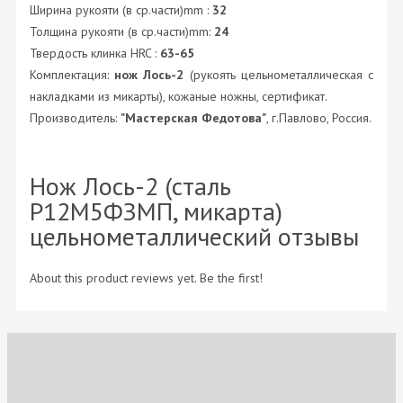
Ширина рукояти (в ср.части)mm :
32
Толщина рукояти (в ср.части)mm:
24
Твердость клинка HRC :
63-65
Комплектация:
нож Лось-2
(рукоять цельнометаллическая с
накладками из микарты), кожаные ножны, сертификат.
Производитель:
"Мастерская Федотова"
, г.Павлово, Россия.
Нож Лось-2 (сталь
Р12М5ФЗМП, микарта)
цельнометаллический отзывы
About this product reviews yet. Be the first!