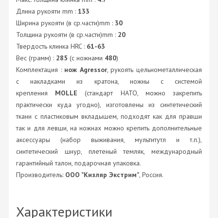
Длина рукояти mm :
133
Ширина рукояти (в ср.части)mm :
30
Толщина рукояти (в ср.части)mm :
20
Твердость клинка HRC :
61-63
Вес (грамм) :
285
(с ножнами
480
)
Комплектация :
нож Agressor
, рукоять цельнометаллическая
с накладками из кратона, ножны с системой
крепления
MOLLE
(стандарт НАТО, можно закрепить
практически куда угодно), изготовлены из синтетический
ткани с пластиковым вкладышем, подходят как для правши
так и для левши, на ножнах можно крепить дополнительные
аксессуары (набор выживания, мультитутл и т.п.),
синтетический шнур, плетеный темляк, международный
гарантийный талон, подарочная упаковка.
Производитель:
OOO "Кизляр Экстрим"
, Россия.
Характеристики