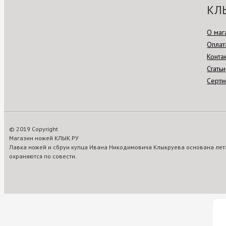
КЛ
О маг
Оплат
Конта
Статьи
Серти
© 2019 Copyright
Магазин ножей КЛЫК.РУ
Лавка ножей и сбруи купца Ивана Никодимовича Клыкруева основана лета
охраняются по совести.