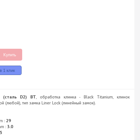
Купить
 (сталь D2) BT
, обработка клинка - Black Titanium, клинок
й (любой), тип замка Liner Lock (линейный замок).
m :
29
m :
3.0
5