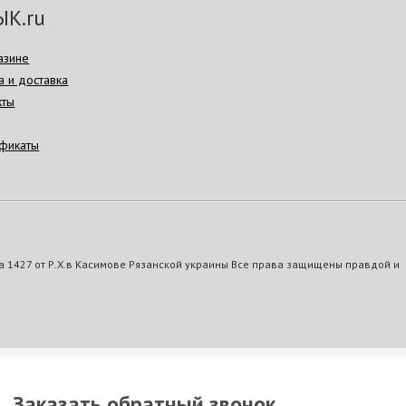
ЫК.ru
азине
а и доставка
кты
фикаты
 1427 от Р.Х.в Касимове Рязанской украины Все права защищены правдой и
Заказать обратный звонок