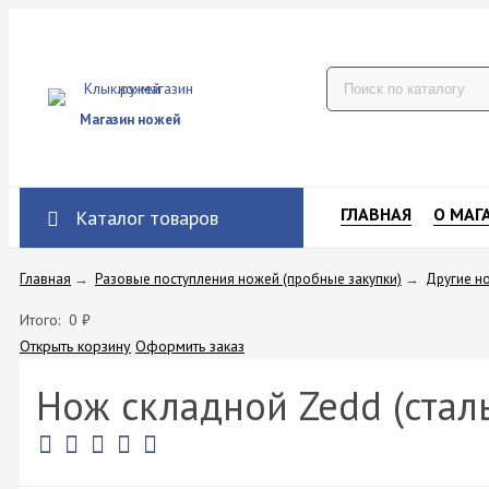
Магазин ножей
ГЛАВНАЯ
О МАГ
Каталог товаров
Главная
→
Разовые поступления ножей (пробные закупки)
→
Другие н
Итого:
0
₽
Открыть корзину
Оформить заказ
Нож складной Zedd (сталь