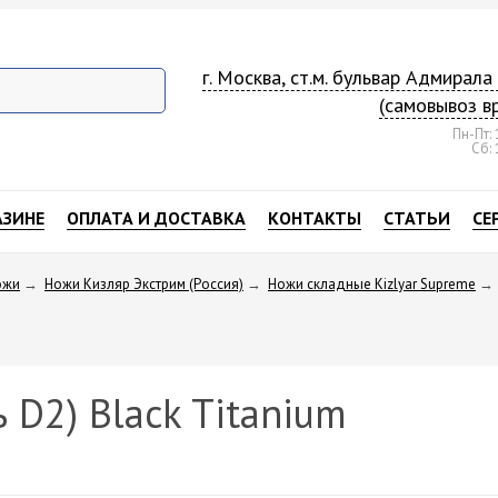
г. Москва, ст.м. бульвар Адмирал
(самовывоз в
Пн-Пт: 
Сб: 
АЗИНЕ
ОПЛАТА И ДОСТАВКА
КОНТАКТЫ
СТАТЬИ
СЕ
ожи
→
Ножи Кизляр Экстрим (Россия)
→
Ножи складные Kizlyar Supreme
→
 D2) Black Titanium