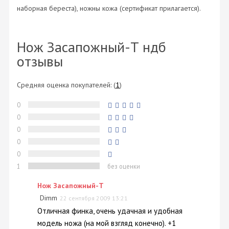
наборная береста), ножны кожа (сертификат прилагается).
Нож Засапожный-Т ндб
отзывы
Средняя оценка покупателей:
(
1
)
0
0
0
0
0
1
без оценки
Нож Засапожный-T
Dimm
22 сентября 2009 13:21
Отличная финка, очень удачная и удобная
модель ножа (на мой взгляд конечно). +1