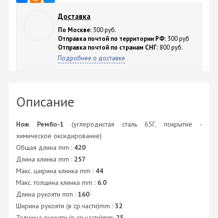
Доставка
По Москве:
300 руб.
Отправка почтой по территории РФ:
300 руб
Отправка почтой по странам СНГ:
800 руб.
Подробнее о доставке
Описание
Нож Рембо-1
(углеродистая сталь 65Г, покрытие -
химическое оксидирование)
Общая длина mm :
420
Длина клинка mm :
257
Макс. ширина клинка mm :
44
Макс. толщина клинка mm :
6.0
Длина рукояти mm :
160
Ширина рукояти (в ср.части)mm :
32
Толщина рукояти (в ср.части)mm:
25