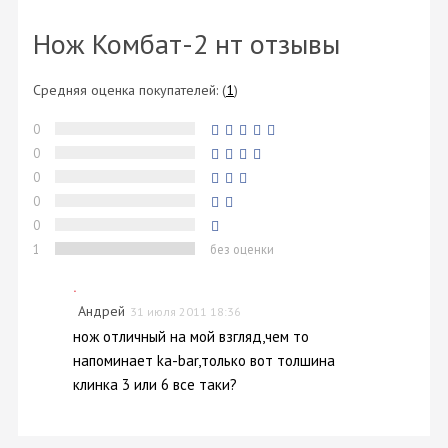
Нож Комбат-2 нт отзывы
Средняя оценка покупателей:
(
1
)
0
0
0
0
0
1
без оценки
.
Андрей
31 июля 2011 18:36
нож отличный на мой взгляд,чем то
напоминает ka-bar,только вот толшина
клинка 3 или 6 все таки?