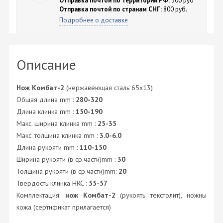
Отправка почтой по территории РФ:
300 руб
Отправка почтой по странам СНГ:
800 руб.
Подробнее о доставке
Описание
Нож Комбат-2
(нержавеющая сталь 65х13)
Общая длина mm :
280-320
Длина клинка mm :
150-190
Макс. ширина клинка mm :
25-35
Макс. толщина клинка mm :
3.0-6.0
Длина рукояти mm :
110-150
Ширина рукояти (в ср.части)mm :
30
Толщина рукояти (в ср.части)mm:
20
Твердость клинка HRC :
55-57
Комплектация:
нож Комбат-2
(рукоять текстолит), ножны
кожа (сертификат прилагается)