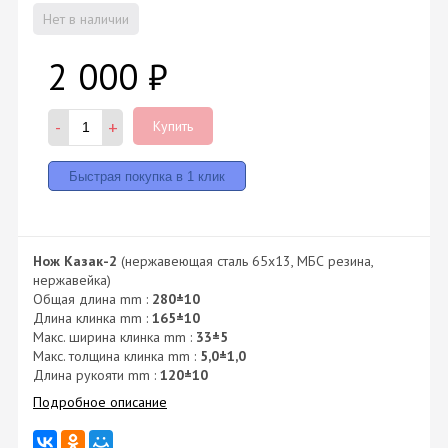
Нет в наличии
2 000
₽
-
+
Купить
Нож Казак-2
(нержавеющая сталь 65х13, МБС резина,
нержавейка)
Общая длина mm :
280±10
Длина клинка mm :
165±10
Макс. ширина клинка mm :
33±5
Макс. толщина клинка mm :
5,0±1,0
Длина рукояти mm :
120±10
Подробное описание