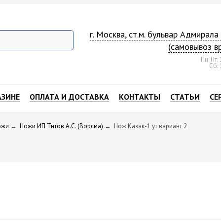
г. Москва, ст.м. бульвар Адмирал
(самовывоз в
Пн-Пт: 
Сб: 
АЗИНЕ
ОПЛАТА И ДОСТАВКА
КОНТАКТЫ
СТАТЬИ
СЕ
ожи
→
Ножи ИП Титов A.C. (Ворсма)
→
Нож Казак-1 ут вариант 2
2