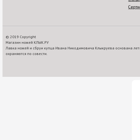
Серти
© 2019 Copyright
Магазин ножей КЛЫК.РУ
Лавка ножей и сбруи купца Ивана Никодимовича Клыкруева основана лета
охраняются по совести.