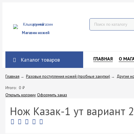
Магазин ножей
ГЛАВНАЯ
О МАГ
Каталог товаров
Главная
→
Разовые поступления ножей (пробные закупки)
→
Другие н
Итого:
0
₽
Открыть корзину
Оформить заказ
Нож Казак-1 ут вариант 