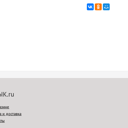
ЫК.ru
азине
а и доставка
кты