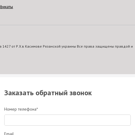
фикаты
 1427 от Р.Х.в Касимове Рязанской украины Все права защищены правдой и
Заказать обратный звонок
Номер телефона*
Email