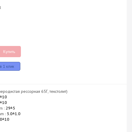
t
Купить
леродистая рессорная 65Г, текстолит)
±10
±10
m :
29±5
mm :
5.0±1.0
0±10