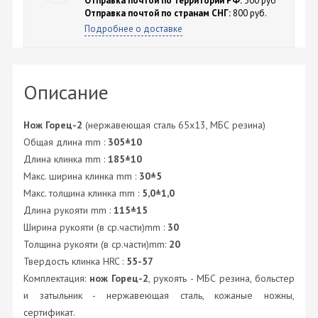
Отправка почтой по территории РФ:
300 руб
Отправка почтой по странам СНГ:
800 руб.
Подробнее о доставке
Описание
Нож Горец-2
(нержавеющая сталь 65х13, МБС резина)
Общая длина mm :
305±10
Длина клинка mm :
185±10
Макс. ширина клинка mm :
30±5
Макс. толщина клинка mm :
5,0±1,0
Длина рукояти mm :
115±15
Ширина рукояти (в ср.части)mm :
30
Толщина рукояти (в ср.части)mm:
20
Твердость клинка HRC :
55-57
Комплектация:
нож Горец-2
, рукоять - МБС резина, больстер
и затыльник - нержавеющая сталь, кожаные ножны,
сертификат.