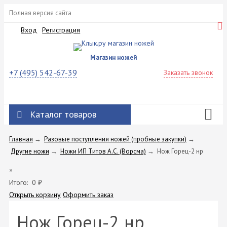
Полная версия сайта
Вход
Регистрация
Магазин ножей
+7 (495) 542-67-39
Заказать звонок
Каталог товаров
Главная
→
Разовые поступления ножей (пробные закупки)
→
Другие ножи
→
Ножи ИП Титов A.C. (Ворсма)
→
Нож Горец-2 нр
×
Итого:
0
₽
Открыть корзину
Оформить заказ
Нож Горец-2 нр