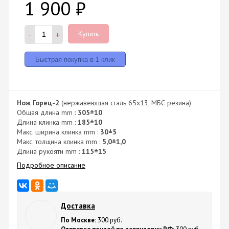
1 900
₽
-
+
Купить
Нож Горец-2
(нержавеющая сталь 65х13, МБС резина)
Общая длина mm :
305±10
Длина клинка mm :
185±10
Макс. ширина клинка mm :
30±5
Макс. толщина клинка mm :
5,0±1,0
Длина рукояти mm :
115±15
Подробное описание
Доставка
По Москве:
300 руб.