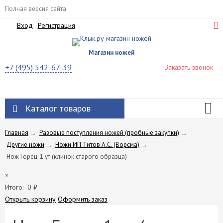
Полная версия сайта
Вход
Регистрация
Магазин ножей
+7 (495) 542-67-39
Заказать звонок
Каталог товаров
Главная
→
Разовые поступления ножей (пробные закупки)
→
Другие ножи
→
Ножи ИП Титов A.C. (Ворсма)
→
Нож Горец-1 ут (клинок старого образца)
×
Итого:
0
₽
Открыть корзину
Оформить заказ