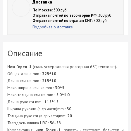
Доставка
По Москве:
300 руб.
Отправка почтой по территории РФ:
300 руб
Отправка почтой по странам СНГ:
800 руб.
Подробнее о доставке
Описание
Нож Горец-1
(сталь углеродистая рессорная 65Г, текстолит).
Общая длина mm :
325±10
Длина клинка mm :
215±10
Макс. ширина клинка mm :
30±5
Макс. толщина клинка mm :
5,0±1,0
Длина рукояти mm :
115±15
Ширина рукояти (в ср.части)mm :
30
Толщина рукояти (в ср.части)mm:
20
Твердость клинка HRC :
56-58
Комплектация:
нож Горец-1
, рукоять - текстолит, больстер и