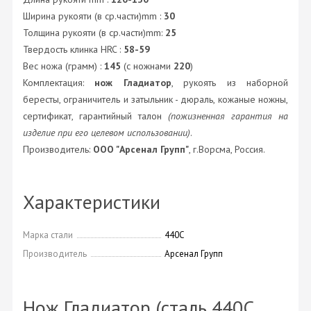
Ширина рукояти (в ср.части)mm :
30
Толщина рукояти (в ср.части)mm:
25
Твердость клинка HRC :
58-59
Вес ножа (грамм) :
145
(с ножнами
220
)
Комплектация:
нож Гладиатор
, рукоять из наборной
бересты, ограничитель и затыльник - дюраль, кожаные ножны,
сертификат, гарантийный талон
(пожизненная гарантия на
изделие при его целевом использовании)
.
Производитель:
ООО "Арсенал Групп"
, г.Ворсма, Россия.
Характеристики
Марка стали
440C
Производитель
Арсенал Групп
Нож Гладиатор (сталь 440C,