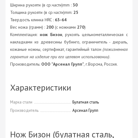
Ширина рукояти (в ср.части)mm :
30
Толщина рукояти (в ср.части)mm:
25
Твердость клинка HRC :
63-64
Вес ножа (грамм) :
200
(с ножнами
270
)
Комплектация:
нож Бизон
, рукоять цельнометаллическая с
накладками из древесины бубинго, ограничитель - дюраль,
кожаные ножны, сертификат, гарантийный талон
(пожизненная
гарантия на изделие при его целевом использовании)
.
Производитель:
ООО "Арсенал Групп"
, г.Ворсма, Россия.
Характеристики
Марка стали
Булатная сталь
Производитель
Арсенал Групп
Нож Бизон (булатная сталь,