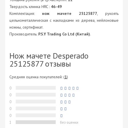
Твердость клинка HRC :
46-49
Комплектация:
нож мачете 25125877
, рукоять
цельнометаллическая с накладками из дерева, нейлоновые
ножны, сертификат.
Производитель:
P.S.Y Trading Co Ltd (Китай)
.
Нож мачете Desperado
25125877 отзывы
Средняя оценка покупателей:
(
1
)
0
0
0
0
0
1
без оценки