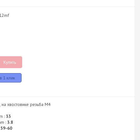
x12mf
Купить
, на хвостовике резьба М4
m :
33
mm :
3.8
:
59-60