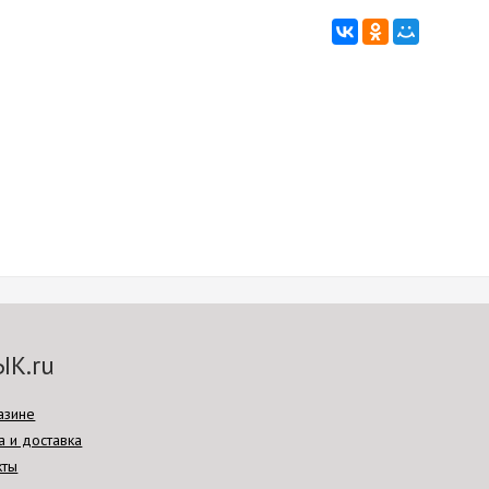
ЫК.ru
азине
а и доставка
кты