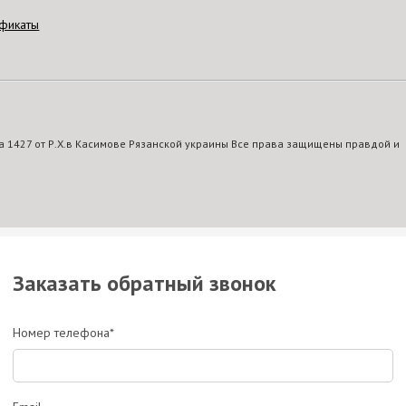
фикаты
 1427 от Р.Х.в Касимове Рязанской украины Все права защищены правдой и
Заказать обратный звонок
Номер телефона*