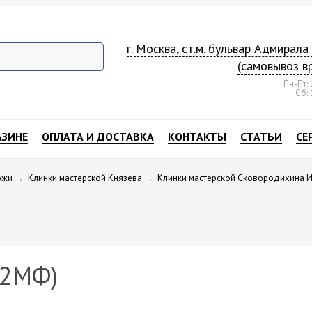
г. Москва, ст.м. бульвар Адмирал
(самовывоз в
Пн-Пт: 
Сб: 
АЗИНЕ
ОПЛАТА И ДОСТАВКА
КОНТАКТЫ
СТАТЬИ
СЕ
ожи
→
Клинки мастерской Князева
→
Клинки мастерской Сковородихина И
12МФ)