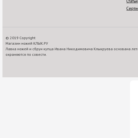
Статьи
Серти
© 2019 Copyright
Магазин ножей КЛЫК.РУ
Лавка ножей и сбруи купца Ивана Никодимовича Клыкруева основана лета
охраняются по совести.