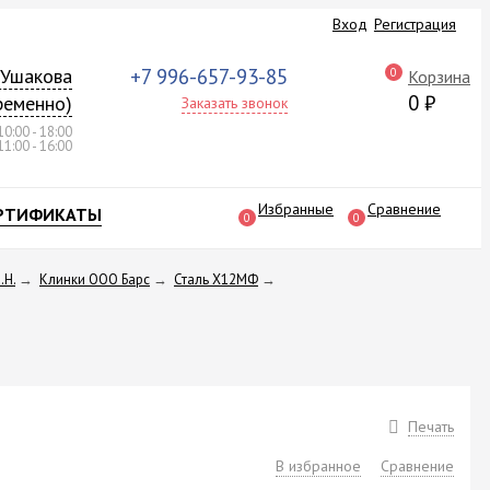
Вход
Регистрация
а Ушакова
+7 996-657-93-85
0
Корзина
0
₽
ременно)
Заказать звонок
10:00 - 18:00
11:00 - 16:00
Избранные
Сравнение
РТИФИКАТЫ
0
0
.Н.
→
Клинки ООО Барс
→
Сталь Х12МФ
→
Печать
В избранное
Сравнение