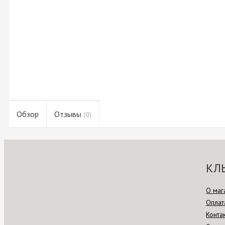
Обзор
Отзывы
(0)
КЛ
О маг
Оплат
Конта