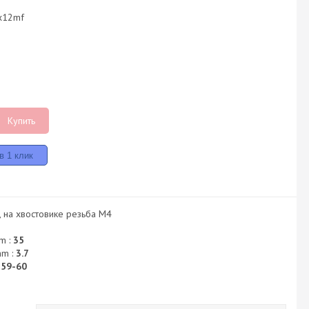
-x12mf
Купить
, на хвостовике резьба М4
m :
35
mm :
3.7
:
59-60