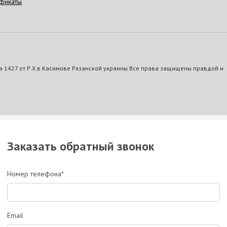
фикаты
 1427 от Р.Х.в Касимове Рязанской украины Все права защищены правдой и
Заказать обратный звонок
Номер телефона*
Email