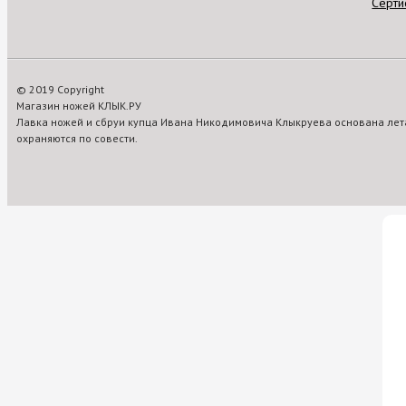
Серти
© 2019 Copyright
Магазин ножей КЛЫК.РУ
Лавка ножей и сбруи купца Ивана Никодимовича Клыкруева основана лета
охраняются по совести.