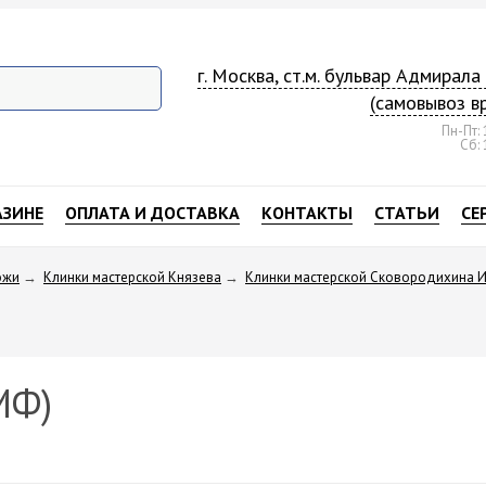
г. Москва, ст.м. бульвар Адмирал
(самовывоз в
Пн-Пт: 
Сб: 
АЗИНЕ
ОПЛАТА И ДОСТАВКА
КОНТАКТЫ
СТАТЬИ
СЕ
ожи
→
Клинки мастерской Князева
→
Клинки мастерской Сковородихина И
МФ)