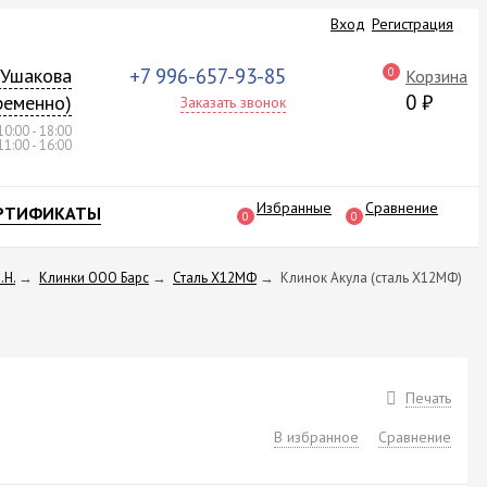
Вход
Регистрация
а Ушакова
+7 996-657-93-85
0
Корзина
0
₽
ременно)
Заказать звонок
10:00 - 18:00
11:00 - 16:00
Избранные
Сравнение
РТИФИКАТЫ
0
0
.Н.
→
Клинки ООО Барс
→
Сталь Х12МФ
→
Клинок Акула (сталь Х12МФ)
Печать
В избранное
Сравнение