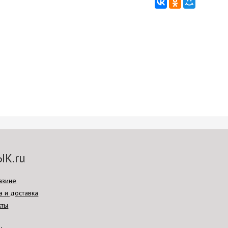
ЫК.ru
азине
а и доставка
кты