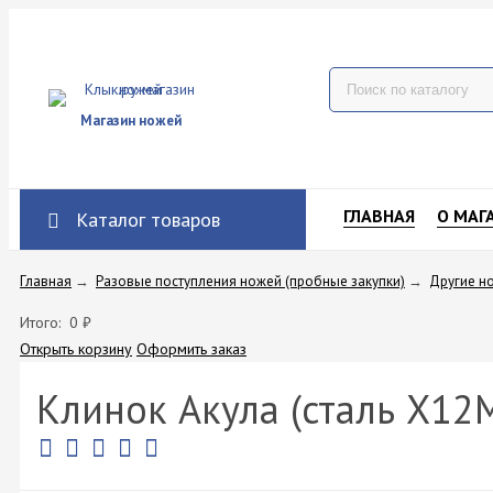
Магазин ножей
ГЛАВНАЯ
О МАГ
Каталог товаров
Главная
→
Разовые поступления ножей (пробные закупки)
→
Другие н
Итого:
0
₽
Открыть корзину
Оформить заказ
Клинок Акула (сталь Х12