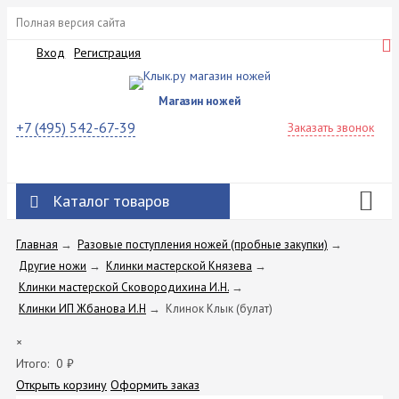
Полная версия сайта
Вход
Регистрация
Магазин ножей
+7 (495) 542-67-39
Заказать звонок
Каталог товаров
Главная
→
Разовые поступления ножей (пробные закупки)
→
Другие ножи
→
Клинки мастерской Князева
→
Клинки мастерской Сковородихина И.Н.
→
Клинки ИП Жбанова И.Н
→
Клинок Клык (булат)
×
Итого:
0
₽
Открыть корзину
Оформить заказ