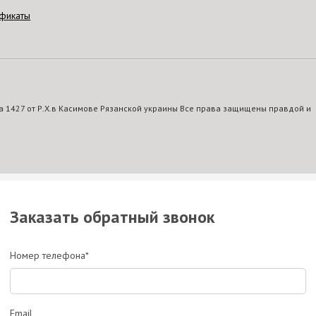
фикаты
 1427 от Р.Х.в Касимове Рязанской украины Все права защищены правдой и
Заказать обратный звонок
Номер телефона*
Email