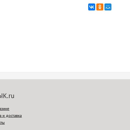
ЫК.ru
азине
а и доставка
кты