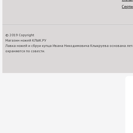
Серти
© 2019 Copyright
Магазин ножей КЛЫК.РУ
Лавка ножей и сбруи купца Ивана Никодимовича Клыкруева основана лета
охраняются по совести.