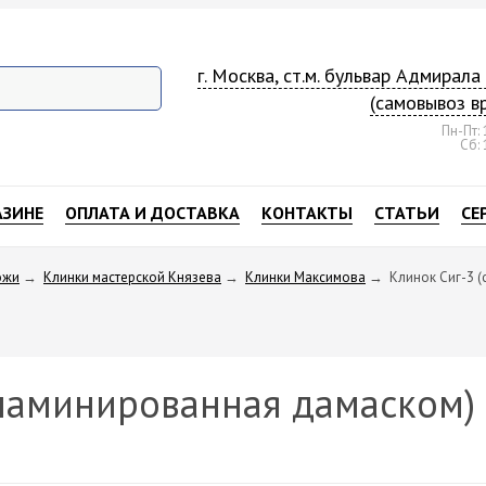
г. Москва, ст.м. бульвар Адмирал
(самовывоз в
Пн-Пт: 
Сб: 
АЗИНЕ
ОПЛАТА И ДОСТАВКА
КОНТАКТЫ
СТАТЬИ
СЕ
ожи
→
Клинки мастерской Князева
→
Клинки Максимова
→
Клинок Сиг-3 
 ламинированная дамаском)