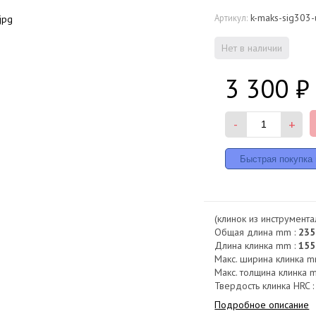
k-maks-sig303-
Артикул:
Нет в наличии
3 300
₽
-
+
(клинок из инструмент
Общая длина mm :
235
Длина клинка mm :
155
Макс. ширина клинка m
Макс. толщина клинка 
Твердость клинка HRC 
Подробное описание