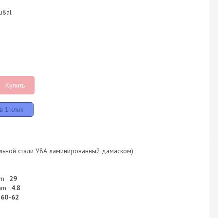
u8al
Купить
альной стали У8А ламинированный дамаском)
m :
29
mm :
4.8
:
60-62