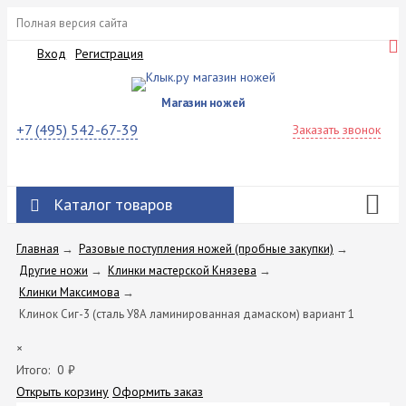
Полная версия сайта
Вход
Регистрация
Магазин ножей
+7 (495) 542-67-39
Заказать звонок
Каталог товаров
Главная
→
Разовые поступления ножей (пробные закупки)
→
Другие ножи
→
Клинки мастерской Князева
→
Клинки Максимова
→
Клинок Сиг-3 (сталь У8А ламинированная дамаском) вариант 1
×
Итого:
0
₽
Открыть корзину
Оформить заказ