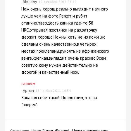
Shotskiy
12 декабря 2015 21:52
Нож очень хорош,реально выглядит намного
лучше чем на фото.Режет и рубит
отлично,твердость клинка где-то 58
HRC,открывал жестянки на раз,заточку
держит хорошо.Ножны хоть не из кожи ,но
сделаны очень качественно,в четырех
местах проклёпаны,рукоять из африканского
венге,крепкая,выглядит очень красиво.Всем
советую кому нужен действительно не
дорогой и качественный нож.
глянем
Артем
15 ноября 2011 16:54
Заказал себе такой. Посмотрим, что за
"зверек".
Категории:
Ножи Витязь (Россия)
Ножи туристические