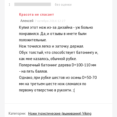
1
без оценки
Красота не спасает
Алексей
7 октября 2014 12:27
Купил этот нож из-за дизайна - уж больно
понравился. Да, и отзывы в инете были
положительные.
Нож точился легко и заточку держал.
Обух толстый, что способствует батонингу и,
как мне казалось, обычной рубке.
Поперечный батонинг дерева D=100-110 мм
- на пять баллов.
Однако, при рубке шестов из осины D=50-70
мм на третьем шесте нож сломался по
первому отверстию в рукояти. ;(
Категории:
Ножи туристические (выживания) Viking