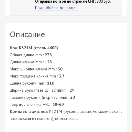
Отправка почтой по странам СНГ:
800 руб.
Подробнее о доставке
Описание
Нож K321M (сталь 440C)
Общая длина mm :
238
Длина клинка mm :
128
Макс. ширина клинка mm :
30
Макс. толщина клинка mm :
3.7
Длина рукояти mm :
110
Ширина рукояти (в ср.части)mm :
29
Толщина рукояти (в ср.части)mm:
20
Твердость клинка HRC :
58-60
Комплектация:
нож K321M (рукоять цельнометаллическая с
накладками из микарты), ножны ткань.