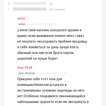
0
3
без оценки
имхо
неко
15 августа 2013 23:31
у меня свой магазин холодного оружия в
крыму ножи выживания полное имхо совет
не покупать несоздовать проблем продовцу
и себе ломаються за день лучше взять
обычный нож или есле брать король
джунглей он лучше будет
Нож H168
zloi_strelok
24 февраля 2012 12:15
Прикупил себе этот нож для
коллекции.Неплохая штука,но в
экстримальных условиях надежды на него
нет.Особенно понравился свинчивающийся
наболдашник срукояти если им звездануть в