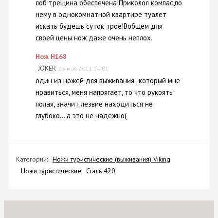
лоб трещина обеспечена!Приколол компас,по
нему в однокомнатной квартире туалет
искать будешь суток трое!Вобщем для
своей цены нож даже очень неплох.
Нож H168
JOKER
23 мая 2011 14:01
один из ножей для выживания- который мне
нравиться, меня напрягает, то что рукоять
полая, значит лезвие находиться не
глубоко... а это не надежно(
Категории:
Ножи туристические (выживания) Viking
Ножи туристические
Сталь 420