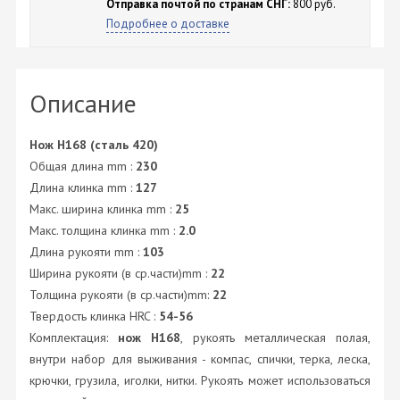
Отправка почтой по странам СНГ:
800 руб.
Подробнее о доставке
Описание
Нож H168 (сталь 420)
Общая длина mm :
230
Длина клинка mm :
127
Макс. ширина клинка mm :
25
Макс. толщина клинка mm :
2.0
Длина рукояти mm :
103
Ширина рукояти (в ср.части)mm :
22
Толщина рукояти (в ср.части)mm:
22
Твердость клинка HRC :
54-56
Комплектация:
нож H168
, рукоять металлическая полая,
внутри набор для выживания - компас, спички, терка, леска,
крючки, грузила, иголки, нитки. Рукоять может использоваться