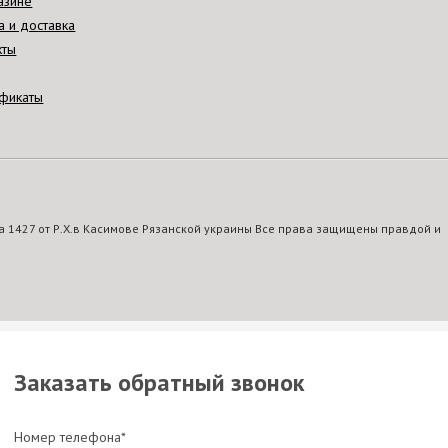
азине
а и доставка
кты
фикаты
 1427 от Р.Х.в Касимове Рязанской украины Все права защищены правдой и
Заказать обратный звонок
Номер телефона*