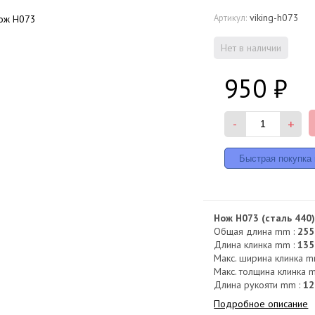
viking-h073
Артикул:
Нет в наличии
950
₽
-
+
Нож H073 (сталь 440
Общая длина mm :
255
Длина клинка mm :
135
Макс. ширина клинка m
Макс. толщина клинка 
Длина рукояти mm :
12
Подробное описание