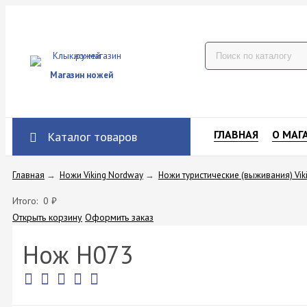
Магазин ножей
ГЛАВНАЯ
О МАГ
Каталог товаров
Главная
→
Ножи Viking Nordway
→
Ножи туристические (выживания) Vik
Итого:
0
₽
Открыть корзину
Оформить заказ
Нож H073