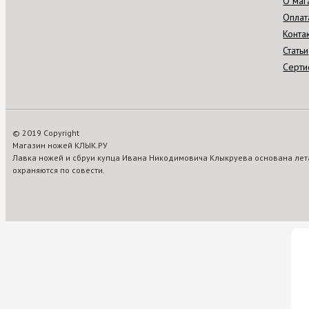
О маг
Оплат
Конта
Статьи
Серти
© 2019 Copyright
Магазин ножей КЛЫК.РУ
Лавка ножей и сбруи купца Ивана Никодимовича Клыкруева основана лета
охраняются по совести.