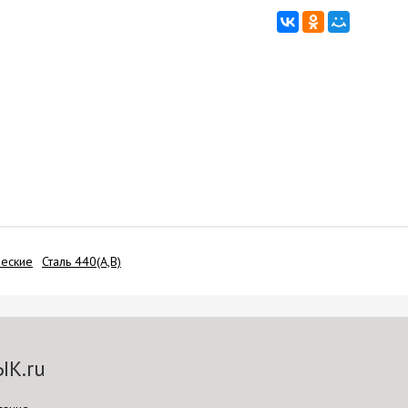
ческие
Сталь 440(A,B)
ЫК.ru