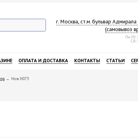
г. Москва, ст.м. бульвар Адмирал
(самовывоз в
Пн-Пт: 
Сб: 
АЗИНЕ
ОПЛАТА И ДОСТАВКА
КОНТАКТЫ
СТАТЬИ
СЕ
ing
→
Нож H073