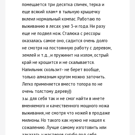
помещается три десятка спичек, терка и
еще всякий хлам+ в тыльную крышечку
вклеил нормальный компас. Работаю по
выживанию в лесах уже 3-и года. Ни разу
еще не подвел нож. Сталюка с рессоры
оказалась самое оно, садится очень долго
не смотря на постоянную работу с деревом,
землей и т.д., и пружинит на излом, острый
край не крошится и не скалывается.
Напильник скользит- не берет вообще,
только алмазным кругом можно заточить.
Легко применяется вместо топора по не
очень толстому дереву))
з.ы. для себя так и не смог найти в инете
вменяемого и качественного мощного ножа
выживания, не смотря что ножей в продаже
милионы. Но такого как нужно не нашел к
сожалению. Лучше самому изготовить или
заказать у мастеров сугубо под себя.