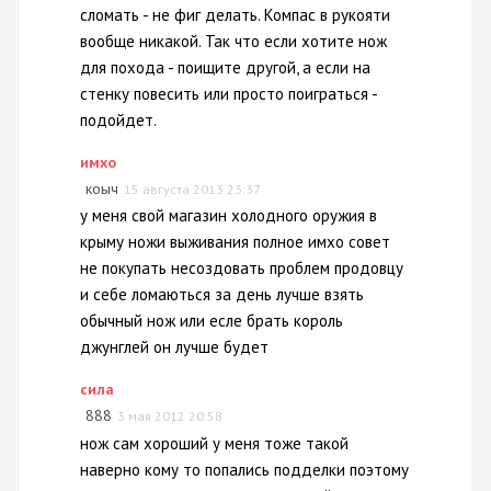
сломать - не фиг делать. Компас в рукояти
вообще никакой. Так что если хотите нож
для похода - поищите другой, а если на
стенку повесить или просто поиграться -
подойдет.
имхо
коыч
15 августа 2013 23:37
у меня свой магазин холодного оружия в
крыму ножи выживания полное имхо совет
не покупать несоздовать проблем продовцу
и себе ломаються за день лучше взять
обычный нож или есле брать король
джунглей он лучше будет
сила
888
3 мая 2012 20:58
нож сам хороший у меня тоже такой
наверно кому то попались подделки поэтому