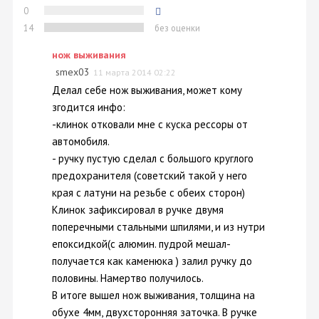
0
14
без оценки
нож выживания
smex03
11 марта 2014 02:22
Делал себе нож выживания, может кому
згодится инфо:
-клинок отковали мне с куска рессоры от
автомобиля.
- ручку пустую сделал с большого круглого
предохранителя (советский такой у него
края с латуни на резьбе с обеих сторон)
Клинок зафиксировал в ручке двумя
поперечными стальными шпилями, и из нутри
епоксидкой(с алюмин. пудрой мешал-
получается как каменюка ) залил ручку до
половины. Намертво получилось.
В итоге вышел нож выживания, толщина на
обухе 4мм, двухсторонняя заточка. В ручке