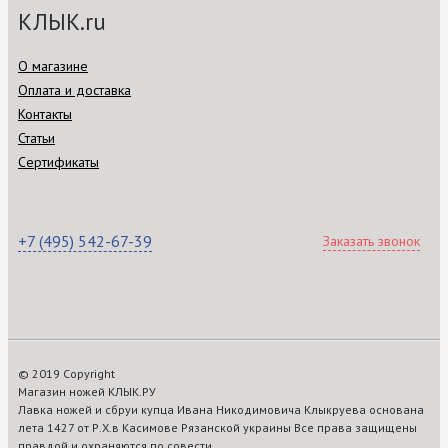
КЛЫК.ru
О магазине
Оплата и доставка
Контакты
Статьи
Сертификаты
+7 (495) 542-67-39
Заказать звонок
© 2019 Copyright
Магазин ножей КЛЫК.РУ
Лавка ножей и сбруи купца Ивана Никодимовича Клыкруева основана
лета 1427 от Р.Х.в Касимове Рязанской украины Все права защищены
правдой и охраняются по совести.