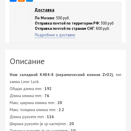
Доставка
По Москве:
300 руб.
Отправка почтой по территории РФ:
300 руб
Отправка почтой по странам СНГ:
800 руб.
Подробнее о доставке
Описание
Нож складной K484-8 (керамический клинок ZrO2)
, тип
замка Liner Lock.
Общая длина mm :
192
Длина клинка mm :
76
Макс. ширина клинка mm :
20
Макс. толщина клинка mm :
2.2
Длина рукояти mm :
116
Ширина рукояти (в ср.части)mm :
20
Толщина рукояти (в ср.части)mm :
10