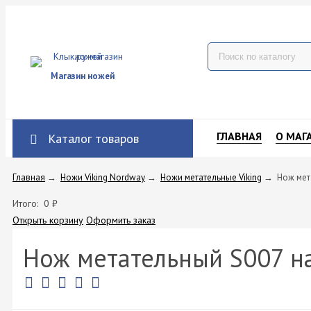
Магазин ножей
ГЛАВНАЯ
О МАГ
Каталог товаров
Главная
→
Ножи Viking Nordway
→
Ножи метательные Viking
→
Нож мет
Итого:
0
₽
Открыть корзину
Оформить заказ
Нож метательный S007 н