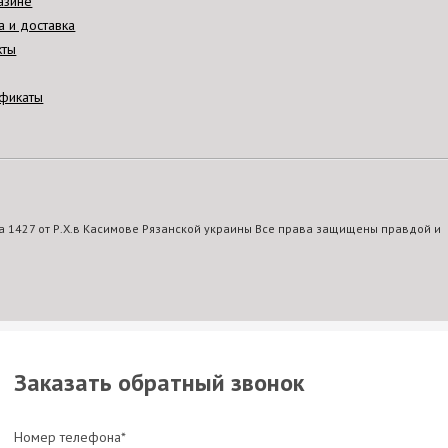
азине
а и доставка
кты
фикаты
 1427 от Р.Х.в Касимове Рязанской украины Все права защищены правдой и
Заказать обратный звонок
Номер телефона*