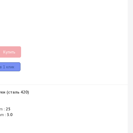
Купить
ки (сталь 420)
m :
25
mm :
3.0