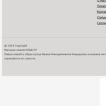
О маг
Оплат
Конта
Статьи
Серти
© 2019 Copyright
Магазин ножей КЛЫК.РУ
Лавка ножей и сбруи купца Ивана Никодимовича Клыкруева основана лета
охраняются по совести.