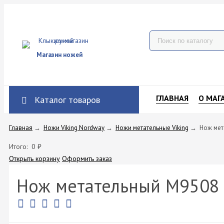
Магазин ножей
ГЛАВНАЯ
О МАГ
Каталог товаров
Главная
→
Ножи Viking Nordway
→
Ножи метательные Viking
→
Нож мет
Итого:
0
₽
Открыть корзину
Оформить заказ
Нож метательный M9508 