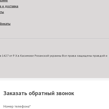
азине
а и доставка
кты
фикаты
 1427 от Р.Х.в Касимове Рязанской украины Все права защищены правдой и
Заказать обратный звонок
Номер телефона*