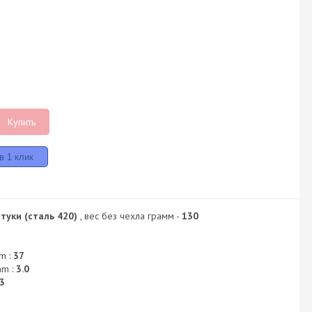
2
Купить
туки (сталь 420)
, вес без чехла грамм -
130
m :
37
mm :
3.0
3