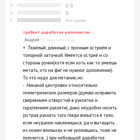
0
0
1
без оценки
требует доработки напилингом...
Андрей
15 июня 2010 14:16
+ :Тяжёлый, длинный, с прочным остриём и
топорной заточкой. Имеется остриё и со
стороны ручки(хотя если хоть как то умеешь
метать, это на фиг не нужное дополнение).
То что надо для метания, но:
- :Никакой центровки относительно
геометрических размеров (думаю исправить
сверлением отверстий в рукоятке и
скруглением рукояти), дико неудобно носить
(острая рукоять того гляди вопьётся в тело,
если неудачно наклонишься, да и вытащить
из ножен впопыхах и не уколовшись, тоже не
получится...) при небольшой доработке