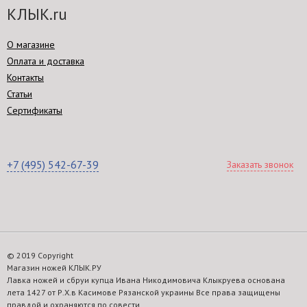
КЛЫК.ru
О магазине
Оплата и доставка
Контакты
Статьи
Сертификаты
+7 (495) 542-67-39
Заказать звонок
© 2019 Copyright
Магазин ножей КЛЫК.РУ
Лавка ножей и сбруи купца Ивана Никодимовича Клыкруева основана
лета 1427 от Р.Х.в Касимове Рязанской украины Все права защищены
правдой и охраняются по совести.