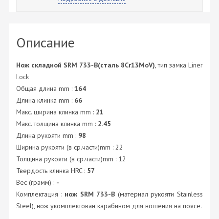
Описание
Нож складной SRM 733-B(сталь 8Cr13MoV)
, тип замка Liner
Lock
Общая длина mm :
164
Длина клинка mm :
66
Макс. ширина клинка mm :
21
Макс. толщина клинка mm :
2.45
Длина рукояти mm :
98
Ширина рукояти (в ср.части)mm : 22
Толщина рукояти (в ср.части)mm : 12
Твердость клинка HRC :
57
Вес (грамм) :
-
Комплектация :
нож SRM 733-B
(материал рукояти Stainless
Steel), нож укомплектован карабином для ношения на поясе.