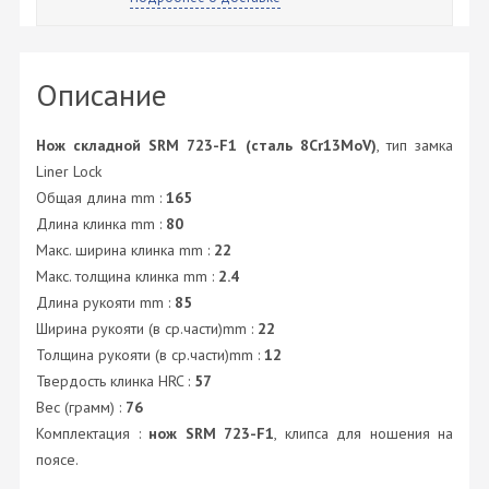
Описание
Нож складной SRM 723-F1 (сталь 8Cr13MoV)
, тип замка
Liner Lock
Общая длина mm :
165
Длина клинка mm :
80
Макс. ширина клинка mm :
22
Макс. толщина клинка mm :
2.4
Длина рукояти mm :
85
Ширина рукояти (в ср.части)mm :
22
Толщина рукояти (в ср.части)mm :
12
Твердость клинка HRC :
57
Вес (грамм) :
76
Комплектация :
нож SRM 723-F1
, клипса для ношения на
поясе.